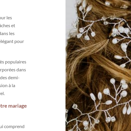
ur les
âches et
dans les
élégant pour
rès populaires
orporées dans
 des demi-
ion à la
el.
otre mariage
 qui comprend