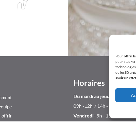
Pour offrir l
pour stocker 
technologies
ou les ID uni
avoir un effe
Horaires
Ac
Du mardi au jeudi
moment
09h -12h / 14h -19H
équipe
Vendredi
: 9h - 19h
 offrir
Samedi
: 9h - 18h