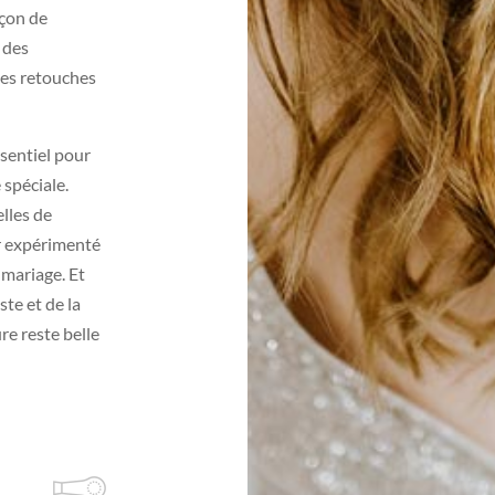
açon de
 des
es retouches
ssentiel pour
 spéciale.
lles de
ur expérimenté
 mariage. Et
ste et de la
e reste belle