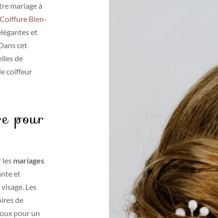
otre mariage à
Coiffure Bien-
élégantes et
 Dans cet
elles de
e coiffeur
re pour
 les
mariages
ante et
 visage. Les
ires de
ijoux pour un